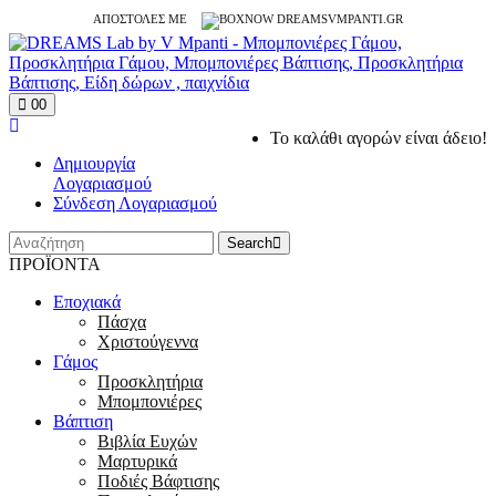
ΑΠΟΣΤΟΛΕΣ ΜΕ
0
0
Το καλάθι αγορών είναι άδειο!
Δημιουργία
Λογαριασμού
Σύνδεση Λογαριασμού
Search
ΠΡΟΪΟΝΤΑ
Εποχιακά
Πάσχα
Χριστούγεννα
Γάμος
Προσκλητήρια
Μπομπονιέρες
Βάπτιση
Βιβλία Ευχών
Μαρτυρικά
Ποδιές Βάφτισης