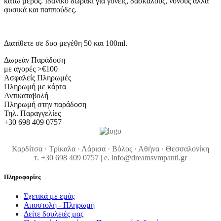
κάτω μέρος. Ιδανικό δωράκι για γονείς, δάσκαλους, νονούς αλλα
φυσικά και παππούδες.
Διατίθετε σε δυο μεγέθη 50 και 100ml.
Δωρεάν Παράδοση
με αγορές >€100
Ασφαλείς Πληρωμές
Πληρωμή με κάρτα
Αντικαταβολή
Πληρωμή στην παράδοση
Τηλ. Παραγγελίες
+30 698 409 0757
Καρδίτσα · Τρίκαλα · Λάρισα · Βόλος · Αθήνα · Θεσσαλονίκη
τ. +30 698 409 0757 | e. info@dreamsvmpanti.gr
Πληροφορίες
Σχετικά με εμάς
Αποστολή - Πληρωμή
Δείτε δουλειές μας