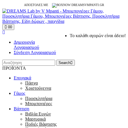
ΑΠΟΣΤΟΛΕΣ ΜΕ
0
0
Το καλάθι αγορών είναι άδειο!
Δημιουργία
Λογαριασμού
Σύνδεση Λογαριασμού
Search
ΠΡΟΪΟΝΤΑ
Εποχιακά
Πάσχα
Χριστούγεννα
Γάμος
Προσκλητήρια
Μπομπονιέρες
Βάπτιση
Βιβλία Ευχών
Μαρτυρικά
Ποδιές Βάφτισης